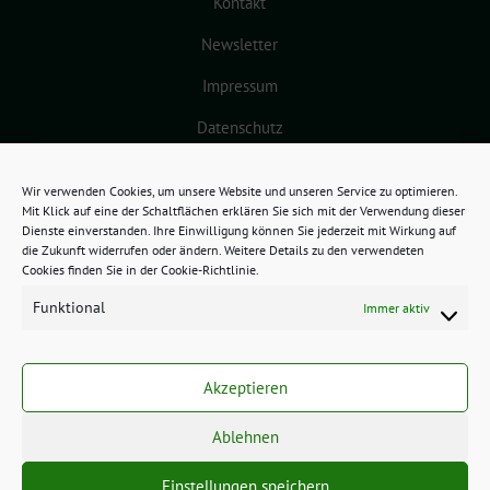
Kontakt
Newsletter
Impressum
Datenschutz
Cookie-Richtlinie (EU)
Wir verwenden Cookies, um unsere Website und unseren Service zu optimieren.
Mit Klick auf eine der Schaltflächen erklären Sie sich mit der Verwendung dieser
Dienste einverstanden. Ihre Einwilligung können Sie jederzeit mit Wirkung auf
die Zukunft widerrufen oder ändern. Weitere Details zu den verwendeten
Cookies finden Sie in der Cookie-Richtlinie.
Funktional
Immer aktiv
GRÜNES BAMBERG benutzt das
freie grüne Theme
sunflower
‐ ein
Akzeptieren
Angebot der
verdigado eG
.
Ablehnen
Einstellungen speichern