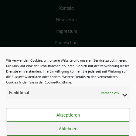
Kontakt
Newsletter
Impressum
Datenschutz
Cookie-Richtlinie (EU)
Wir verwenden Cookies, um unsere Website und unseren Service zu optimieren.
Mit Klick auf eine der Schaltflächen erklären Sie sich mit der Verwendung dieser
Dienste einverstanden. Ihre Einwilligung können Sie jederzeit mit Wirkung auf
die Zukunft widerrufen oder ändern. Weitere Details zu den verwendeten
Cookies finden Sie in der Cookie-Richtlinie.
Funktional
Immer aktiv
GRÜNES BAMBERG benutzt das
freie grüne Theme
sunflower
‐ ein
Akzeptieren
Angebot der
verdigado eG
.
Ablehnen