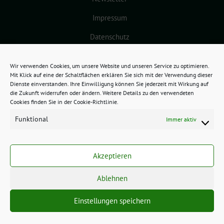
Impressum
Datenschutz
Cookie-Richtlinie (EU)
Wir verwenden Cookies, um unsere Website und unseren Service zu optimieren.
Mit Klick auf eine der Schaltflächen erklären Sie sich mit der Verwendung dieser
Dienste einverstanden. Ihre Einwilligung können Sie jederzeit mit Wirkung auf
die Zukunft widerrufen oder ändern. Weitere Details zu den verwendeten
Cookies finden Sie in der Cookie-Richtlinie.
Funktional
Immer aktiv
GRÜNES BAMBERG benutzt das
freie grüne Theme
sunflower
‐ ein
Akzeptieren
Angebot der
verdigado eG
.
Ablehnen
Einstellungen speichern